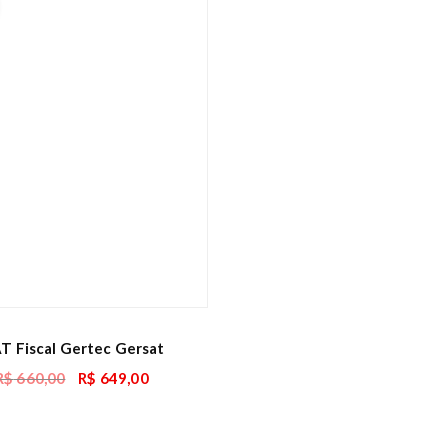
T Fiscal Gertec Gersat
R$
660,00
R$
649,00