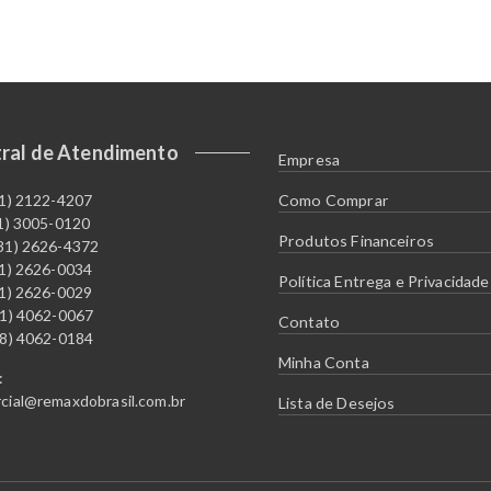
ral de Atendimento
Empresa
11) 2122-4207
Como Comprar
21) 3005-0120
Produtos Financeiros
31) 2626-4372
51) 2626-0034
Política Entrega e Privacidade
61) 2626-0029
41) 4062-0067
Contato
48) 4062-0184
Minha Conta
:
cial@remaxdobrasil.com.br
Lista de Desejos