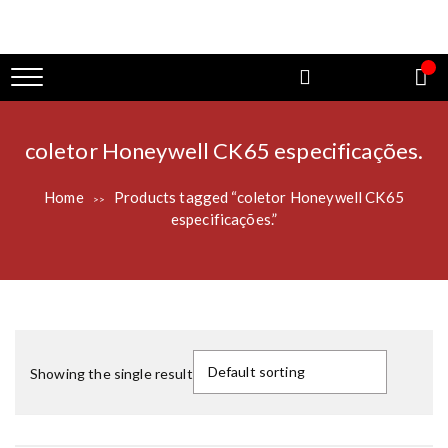
coletor Honeywell CK65 especificações.
Home
Products tagged “coletor Honeywell CK65
>>
especificações.”
Showing the single result