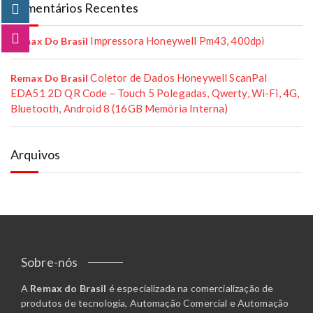
Comentários Recentes
Impressora Honeywell Pm43, 400dpi
Remax Do Brasil
Coletor de Dados Honeywell ScanPal
Remax Do Brasil
EDA51 2D QR Code – Touch 5 Polegadas, Qwerty, Wi-Fi, 4G,
Bluetooth, Android 8 (16GB Memória Interna)
Arquivos
Sobre-nós
A
Remax do Brasil
é especializada na comercialização de
produtos de tecnologia, Automação Comercial e Automação