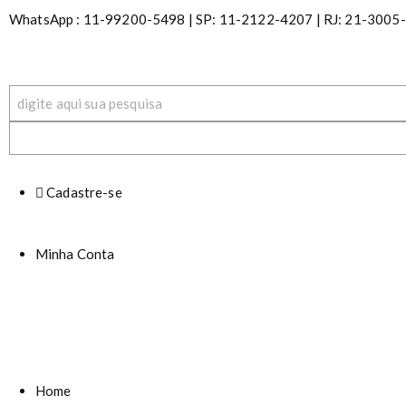
S
WhatsApp : 11-99200-5498 | SP: 11-2122-4207 | RJ: 21-3005-01
k
i
p
t
o
c
o
n
t
Cadastre-se
e
n
t
Minha Conta
Home