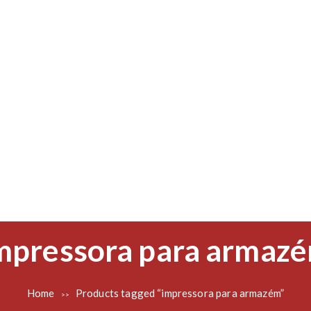
mpressora para armaz
Home
Products tagged “impressora para armazém”
>>