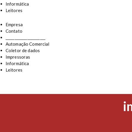
Informática
Leitores
Empresa
Contato
______________________
Automação Comercial
Coletor de dados
Impressoras
Informática
Leitores
T
i
a