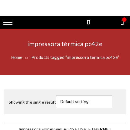
impressora térmica pc42e
Home
Products tagged “impressora térmica pc42e”
>>
Showing the single result
Impressora Honeywell PC42E USB, ETHERNET