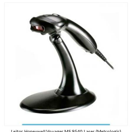
Leitor Honeywell Voyager MS 9540 Laser (Metrologic)