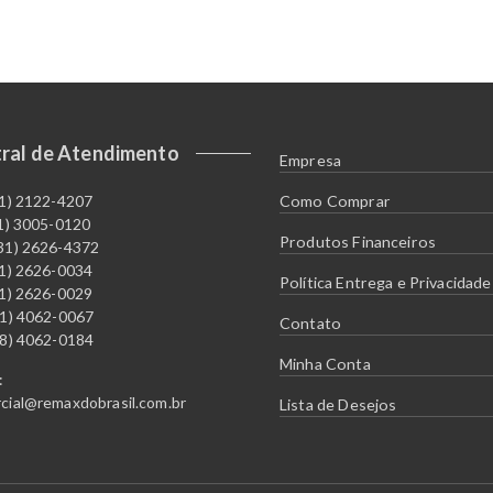
ral de Atendimento
Empresa
11) 2122-4207
Como Comprar
21) 3005-0120
Produtos Financeiros
31) 2626-4372
51) 2626-0034
Política Entrega e Privacidade
61) 2626-0029
41) 4062-0067
Contato
48) 4062-0184
Minha Conta
:
cial@remaxdobrasil.com.br
Lista de Desejos