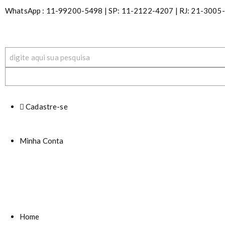
S
WhatsApp : 11-99200-5498 | SP: 11-2122-4207 | RJ: 21-3005-01
k
i
p
t
o
c
o
n
t
Cadastre-se
e
n
t
Minha Conta
Home