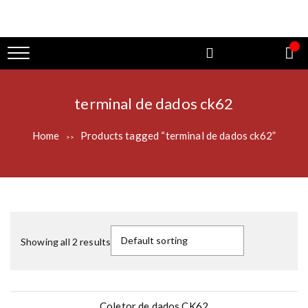
terminal de dados ck62
Home
Products tagged “terminal de dados ck62”
>>
Showing all 2 results
Coletor de dados CK62