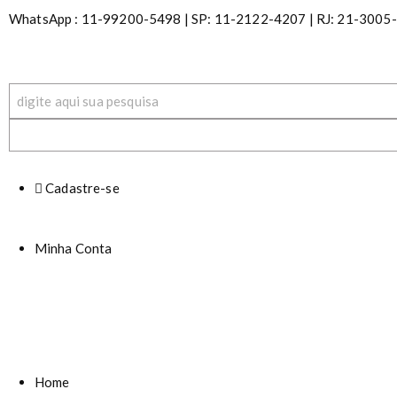
S
WhatsApp : 11-99200-5498 | SP: 11-2122-4207 | RJ: 21-3005-01
k
i
p
t
o
c
o
n
t
Cadastre-se
e
n
t
Minha Conta
Home