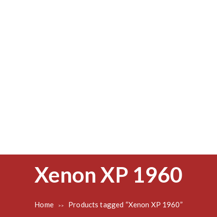
T
Xenon XP 1960
a
Home
Products tagged “Xenon XP 1960”
>>