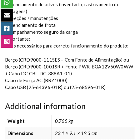
Gerenciamento de ativos (inventário, rastreamento de
bagagens)
Inspeções / manutenções
Gerenciamento de frota
Acompanhamento seguro da carga
Importante:
Itens necessários para correto funcionamento do produto:
Berço (CRD9000-111SES – Com Fonte de Alimentação) ou
Berço (CRD9000‐1001SR + Fonte PWR-BGA12V50W0WW
+ Cabo DC CBL-DC-388A1-01)
Cabo de Força AC (BRZ1000)
Cabo USB (25-64396-01R) ou (25-68596-01R)
Additional information
Weight
0.765 kg
Dimensions
23.1 × 9.1 × 19.3 cm