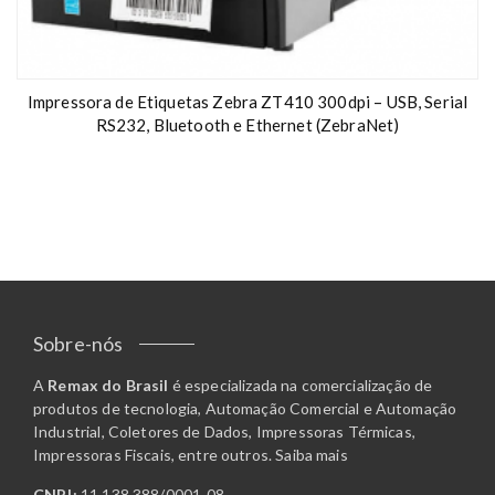
Impressora de Etiquetas Zebra ZT410 300dpi – USB, Serial
RS232, Bluetooth e Ethernet (ZebraNet)
Sobre-nós
A
Remax do Brasil
é especializada na comercialização de
produtos de tecnologia, Automação Comercial e Automação
Industrial, Coletores de Dados, Impressoras Térmicas,
Impressoras Fiscais, entre outros.
Saiba mais
CNPJ:
11.138.388/0001-08