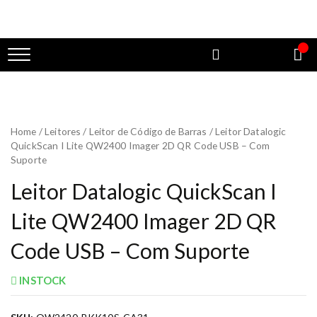
Home
/
Leitores
/
Leitor de Código de Barras
/ Leitor Datalogic
QuickScan I Lite QW2400 Imager 2D QR Code USB – Com
Suporte
Leitor Datalogic QuickScan I
Lite QW2400 Imager 2D QR
Code USB – Com Suporte
INSTOCK