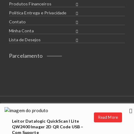
Produtos Financeiros
Política Entrega e Privacidade
Contato
Minha Conta
Lista de Desejos
Parcelamento
Copyright © 2020/2025 - Remax do Brasil - Todos os direitos
reservados.
Read More
Desenvolvido por:
Opstore Theme By
WPoperation
Leitor Datalogic QuickScan I Lite
QW2400 Imager 2D QR Code USB –
Com Suporte