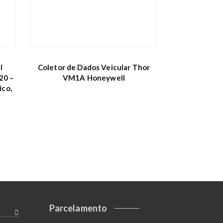
l
Coletor de Dados Veicular Thor
20 –
VM1A Honeywell
ico,
Parcelamento