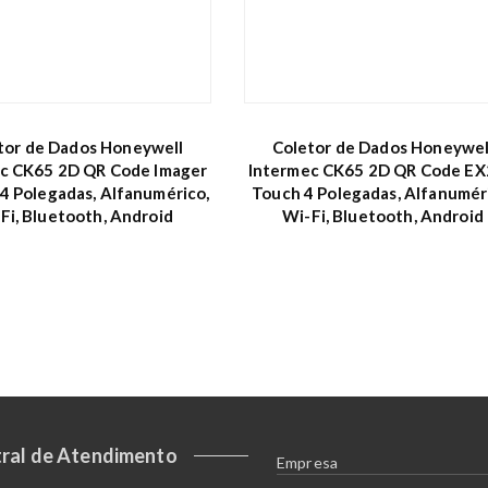
tor de Dados Honeywell
Coletor de Dados Honeywel
c CK65 2D QR Code Imager
Intermec CK65 2D QR Code EX
4 Polegadas, Alfanumérico,
Touch 4 Polegadas, Alfanumér
Fi, Bluetooth, Android
Wi-Fi, Bluetooth, Android
ral de Atendimento
Empresa