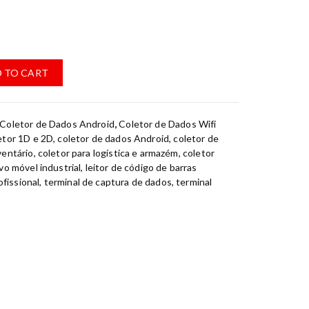
 TO CART
Coletor de Dados Android
,
Coletor de Dados Wifi
etor 1D e 2D
,
coletor de dados Android
,
coletor de
ventário
,
coletor para logística e armazém
,
coletor
vo móvel industrial
,
leitor de código de barras
ofissional
,
terminal de captura de dados
,
terminal