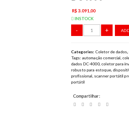
R$
3.091,00
INSTOCK
-
+
ADD
Categories:
Coletor de dados
,
Tags:
automação comercial
,
col
dados DC-4000
,
coletor para in
robusto para estoque
,
dispositi
profissional
,
scanner portátil pr
portátil
Compartilhar: