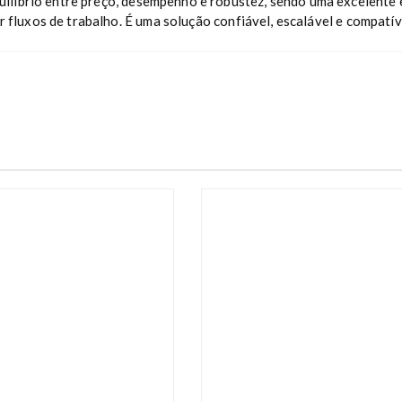
uilíbrio entre preço, desempenho e robustez, sendo uma excelente
ar fluxos de trabalho. É uma solução confiável, escalável e compatí