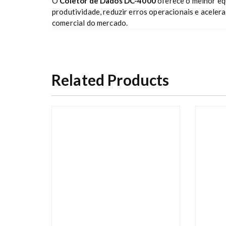
O
Coletor de Dados DC-4000
oferece o melhor eq
produtividade, reduzir erros operacionais e aceler
comercial do mercado.
Related Products