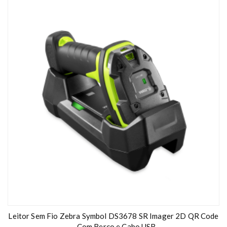
Leitor Sem Fio Zebra Symbol DS3678 SR Imager 2D QR Code
– Com Berço e Cabo USB