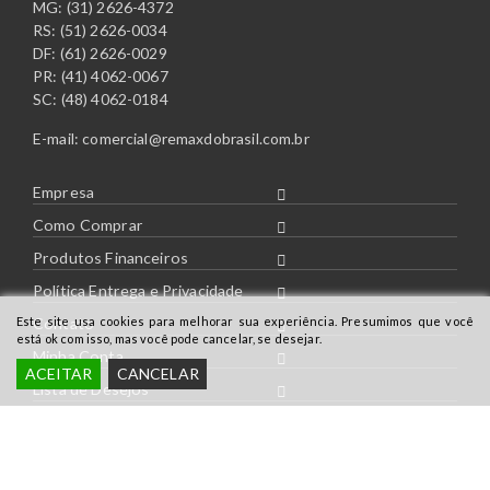
MG: (31) 2626-4372
RS: (51) 2626-0034
DF: (61) 2626-0029
PR: (41) 4062-0067
SC: (48) 4062-0184
E-mail:
comercial@remaxdobrasil.com.br
Empresa
Como Comprar
Produtos Financeiros
Política Entrega e Privacidade
Este site usa cookies para melhorar sua experiência. Presumimos que você
Contato
está ok com isso, mas você pode cancelar, se desejar.
Minha Conta
ACEITAR
CANCELAR
Lista de Desejos
Parcelamento